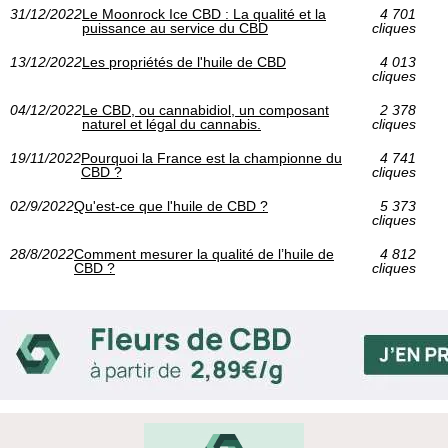
31/12/2022
Le Moonrock Ice CBD : La qualité et la
4 701
puissance au service du CBD
cliques
13/12/2022
Les propriétés de l'huile de CBD
4 013
cliques
04/12/2022
Le CBD, ou cannabidiol, un composant
2 378
naturel et légal du cannabis.
cliques
19/11/2022
Pourquoi la France est la championne du
4 741
CBD ?
cliques
02/9/2022
Qu'est-ce que l'huile de CBD ?
5 373
cliques
28/8/2022
Comment mesurer la qualité de l’huile de
4 812
CBD ?
cliques